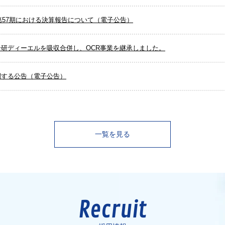
 第57期における決算報告について（電子公告）
研ディーエルを吸収合併し、OCR事業を継承しました。
関する公告（電子公告）
一覧を見る
Recruit