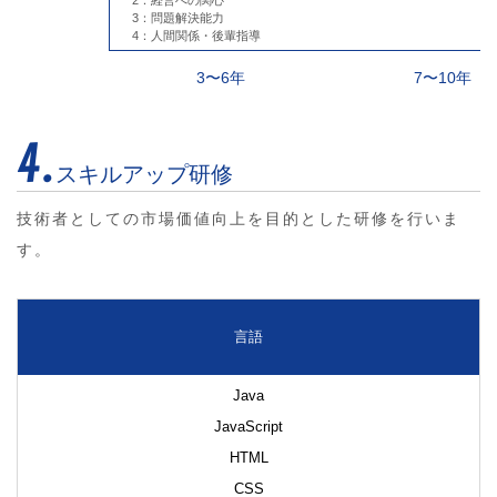
2：経営への関心
3：問題解決能力
4：人間関係・後輩指導
3〜6年
7〜10年
4.
スキルアップ研修
技術者としての市場価値向上を目的とした研修を行いま
す。
言語
Java
JavaScript
HTML
CSS